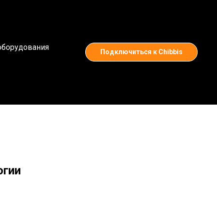
оборудования
Подключиться к Chibbis
огии