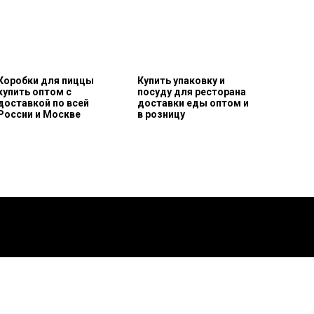
Коробки для пиццы
Купить упаковку и
купить оптом с
посуду для ресторана
доставкой по всей
доставки еды оптом и
России и Москве
в розницу