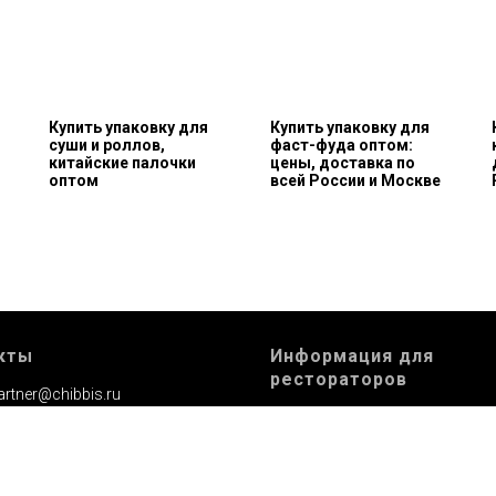
Купить упаковку для
Купить упаковку для
суши и роллов,
фаст-фуда оптом:
китайские палочки
цены, доставка по
оптом
всей России и Москве
кты
Информация для
рестораторов
artner@chibbis.ru
Условия сотрудничества
:
8 (800) 500-64-49
Полезные стать
и