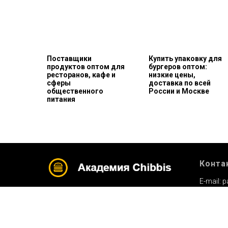
Поставщики
Купить упаковку для
продуктов оптом для
бургеров оптом:
ресторанов, кафе и
низкие цены,
сферы
доставка по всей
общественного
России и Москве
питания
Конта
E-mail:
p
Телефон
©
2022 Chibbis