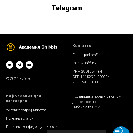
Telegram
Контакты
E-mail:
partner@chibbis.ru
ООО «Чиббис»
ИНН 2901254484
ОГРН 1152901000284
© 2026 Чиббис
КПП 290101001
Информация для
Поставщики продуктов оптом
партнеров
для ресторанов
Чиббис для СМИ
Условия сотрудничества
Полезные статьи
Политика конфиденциальности