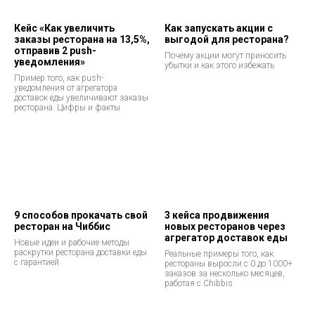
Кейс «Как увеличить
Как запускать акции с
заказы ресторана на 13,5%,
выгодой для ресторана?
отправив 2 push-
Почему акции могут приносить
уведомления»
убытки и как этого избежать
Пример того, как push-
уведомления от агрегатора
доставок еды увеличивают заказы
ресторана. Цифры и факты
9 способов прокачать свой
3 кейса продвижения
ресторан на Чиббис
новых ресторанов через
агрегатор доставок еды
Новые идеи и рабочие методы
раскрутки ресторана доставки еды
Реальные примеры того, как
с гарантией
рестораны выросли с 0 до 1000+
заказов за несколько месяцев,
работая с Chibbis