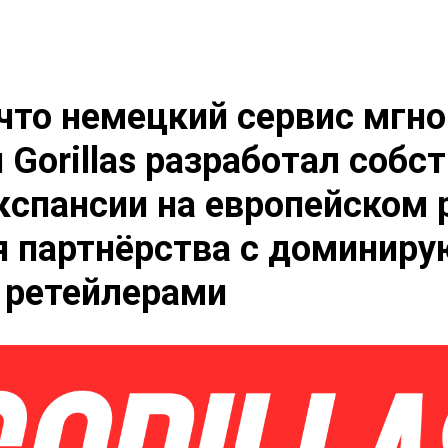
что немецкий сервис мгн
 Gorillas разработал собс
кспансии на европейском 
я партнёрства с доминир
 ретейлерами