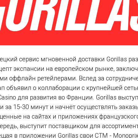
ецкий сервис мгновенной доставки Gorillas ра
цепт экспансии на европейском рынке, заключ
и оффлайн ретейлерами. Вслед за сотрудниче
тап объявил о коллаборации с крупнейшей сет
asino для развития во Франции. Gorillas высту
и за 15-30 минут и начнёт осуществлять заказ
щенные на сайтах и приложениях французского
чередь, выступит поставщиком для ассортимент
щая в приложении Gorillas свои СТМ - Monoprix 