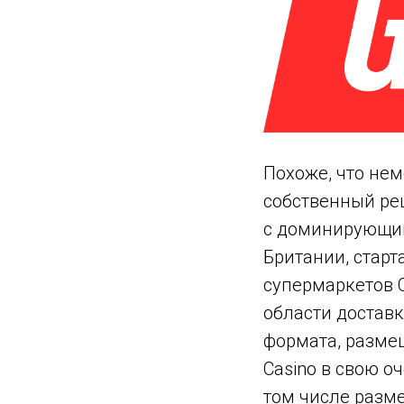
Похоже, что нем
собственный ре
с доминирующим
Британии, стар
супермаркетов C
области доставк
формата, разме
Сasino в свою о
том числе разме