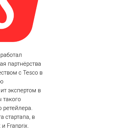
зработал
ая партнёрства
ством с Tesco в
ью
пит экспертом в
ы такого
 ретейлера.
а стартапа, в
и Franprix.