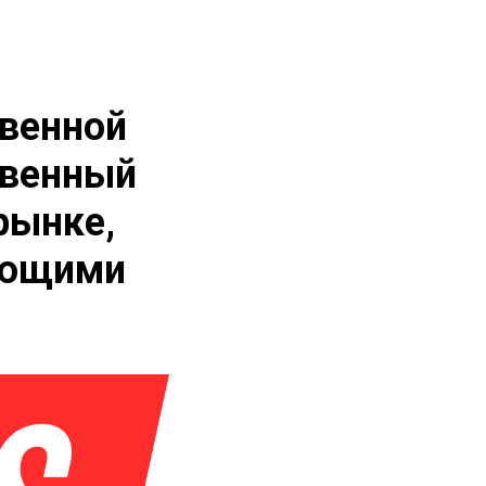
овенной
твенный
рынке,
ующими