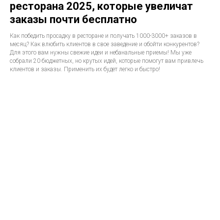
ресторана 2025, которые увеличат
заказы почти бесплатно
Как победить просадку в ресторане и получать 1000-3000+ заказов в
месяц? Как влюбить клиентов в свое заведение и обойти конкурентов?
Для этого вам нужны свежие идеи и небанальные приемы! Мы уже
собрали 20 бюджетных, но крутых идей, которые помогут вам привлечь
клиентов и заказы. Применить их будет легко и быстро!