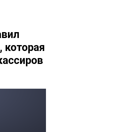
авил
 которая
кассиров