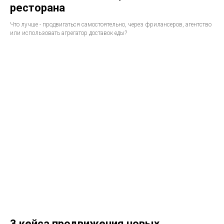
ресторана
Что лучше - продвигаться самостоятельно, через фрилансеров, агентство
или использовать агрегатор доставок еды?
3 кейса продвижения новых