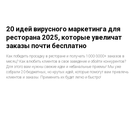
20 идей вирусного маркетинга для
ресторана 2025, которые увеличат
заказы почти бесплатно
Как победить просадку в ресторане и получать 1000-3000+ заказов в
месяц? Как влюбить клиентов в свое заведение и обойти конкурентов?
Для этого вам нужны свежие идеи и небанальные приемы! Мы уже
собрали 20 бюджетных, но крутых идей, которые помогут вам привлечь
клиентов и заказы. Применить их будет легко и быстро!