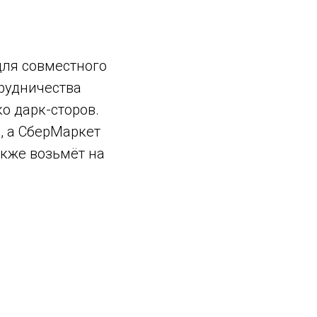
для совместного
трудничества
о дарк-сторов.
, а СберМаркет
акже возьмёт на