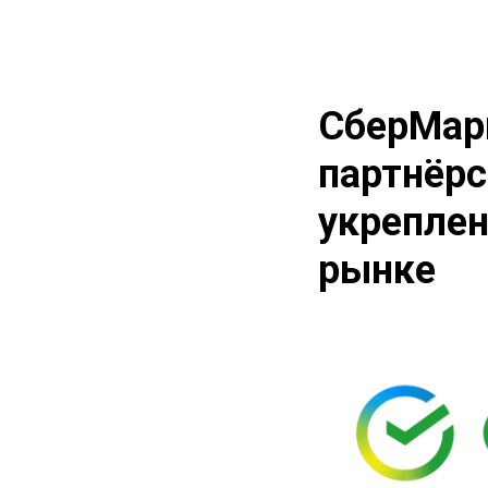
СберМарк
партнёрс
укреплен
рынке