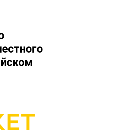
о
местного
ийском