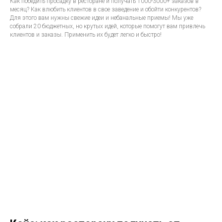
Как победить просадку в ресторане и получать 1000-3000+ заказов в
месяц? Как влюбить клиентов в свое заведение и обойти конкурентов?
Для этого вам нужны свежие идеи и небанальные приемы! Мы уже
собрали 20 бюджетных, но крутых идей, которые помогут вам привлечь
клиентов и заказы. Применить их будет легко и быстро!