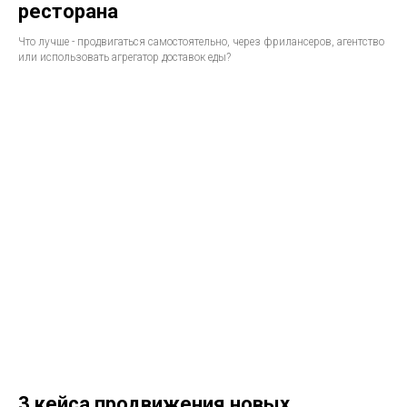
ресторана
Что лучше - продвигаться самостоятельно, через фрилансеров, агентство
или использовать агрегатор доставок еды?
3 кейса продвижения новых