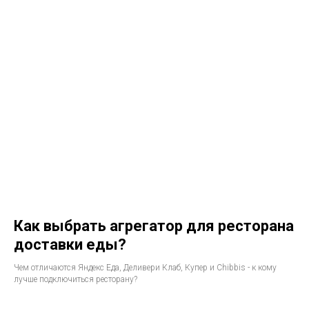
Как выбрать агрегатор для ресторана
доставки еды?
Чем отличаются Яндекс Еда, Деливери Клаб, Купер и Chibbis - к кому
лучше подключиться ресторану?