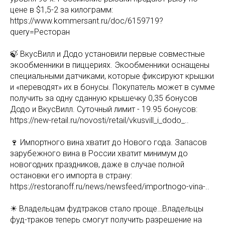
цене в $1,5-2 за килограмм:
https://www.kommersant.ru/doc/6159719?
query=Ресторан
🍃 ВкусВилл и Додо установили первые совместные
экообменники в пиццериях. Экообменники оснащены
специальными датчиками, которые фиксируют крышки
и «переводят» их в бонусы. Покупатель может в сумме
получить за одну сданную крышечку 0,35 бонусов
Додо и ВкусВилл. Суточный лимит - 19.95 бонусов:
https://new-retail.ru/novosti/retail/vkusvill_i_dodo_..
🍷 Импортного вина хватит до Нового года. Запасов
зарубежного вина в России хватит минимум до
новогодних праздников, даже в случае полной
остановки его импорта в страну:
https://restoranoff.ru/news/newsfeed/importnogo-vina-..
☀ Владельцам фудтраков стало проще…Владельцы
фуд-траков теперь смогут получить разрешение на