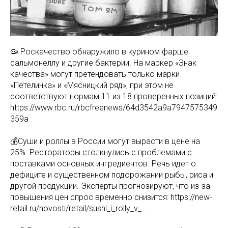
🦠 Роскачество обнаружило в курином фарше
сальмонеллу и другие бактерии. На маркер «Знак
качества» могут претендовать только марки
«Петелинка» и «Мясницкий ряд», при этом не
соответствуют нормам 11 из 18 проверенных позиций:
https://www.rbc.ru/rbcfreenews/64d3542a9a7947575349
359a
💰Суши и роллы в России могут вырасти в цене на
25%. Рестораторы столкнулись с проблемами с
поставками основных ингредиентов. Речь идет о
дефиците и существенном подорожании рыбы, риса и
другой продукции. Эксперты прогнозируют, что из-за
повышения цен спрос временно снизится: https://new-
retail.ru/novosti/retail/sushi_i_rolly_v_..