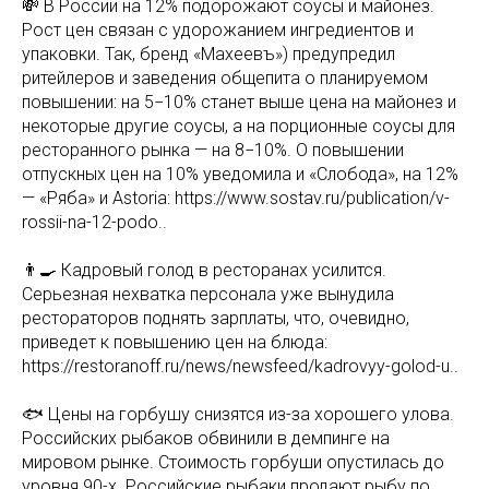
💸 В России на 12% подорожают соусы и майонез.
Рост цен связан с удорожанием ингредиентов и
упаковки. Так, бренд «Махеевъ») предупредил
ритейлеров и заведения общепита о планируемом
повышении: на 5−10% станет выше цена на майонез и
некоторые другие соусы, а на порционные соусы для
ресторанного рынка — на 8−10%. О повышении
отпускных цен на 10% уведомила и «Слобода», на 12%
— «Ряба» и Astoria: https://www.sostav.ru/publication/v-
rossii-na-12-podo..
👨‍🍳 Кадровый голод в ресторанах усилится.
Серьезная нехватка персонала уже вынудила
рестораторов поднять зарплаты, что, очевидно,
приведет к повышению цен на блюда:
https://restoranoff.ru/news/newsfeed/kadrovyy-golod-u..
🐟 Цены на горбушу снизятся из-за хорошего улова.
Российских рыбаков обвинили в демпинге на
мировом рынке. Стоимость горбуши опустилась до
уровня 90-х. Российские рыбаки продают рыбу по