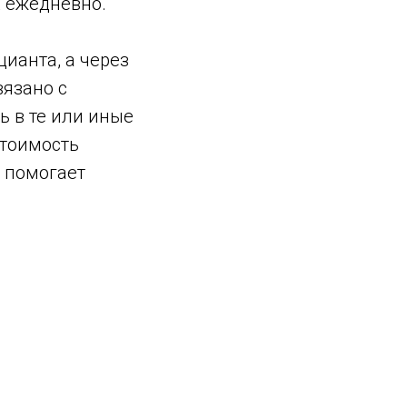
х ежедневно.
цианта, а через
вязано с
ь в те или иные
стоимость
 помогает