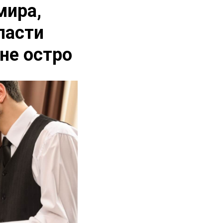
мира,
ласти
не остро