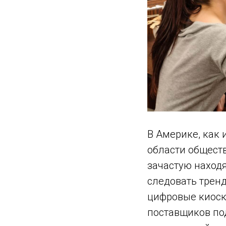
В Америке, как 
области обществ
зачастую наход
следовать трен
цифровые киоск
поставщиков под