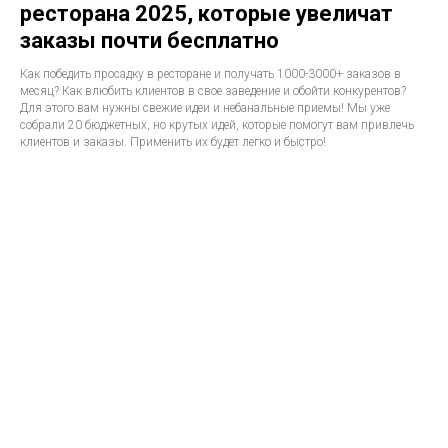
ресторана 2025, которые увеличат
заказы почти бесплатно
Как победить просадку в ресторане и получать 1000-3000+ заказов в
месяц? Как влюбить клиентов в свое заведение и обойти конкурентов?
Для этого вам нужны свежие идеи и небанальные приемы! Мы уже
собрали 20 бюджетных, но крутых идей, которые помогут вам привлечь
клиентов и заказы. Применить их будет легко и быстро!