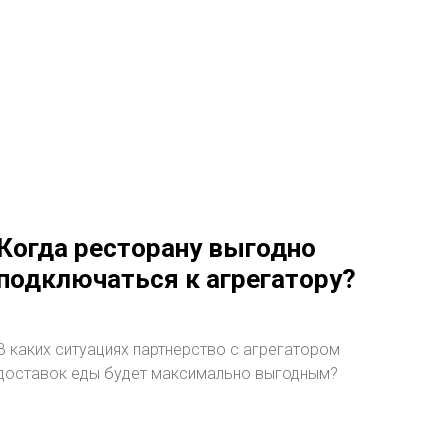
Когда ресторану выгодно
подключаться к агрегатору?
В каких ситуациях партнерство с агрегатором
доставок еды будет максимально выгодным?