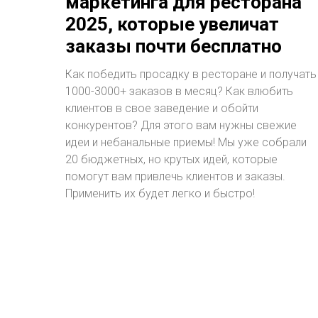
маркетинга для ресторана
2025, которые увеличат
заказы почти бесплатно
Как победить просадку в ресторане и получать
1000-3000+ заказов в месяц? Как влюбить
клиентов в свое заведение и обойти
конкурентов? Для этого вам нужны свежие
идеи и небанальные приемы! Мы уже собрали
20 бюджетных, но крутых идей, которые
помогут вам привлечь клиентов и заказы.
Применить их будет легко и быстро!