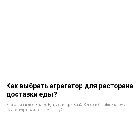
Как выбрать агрегатор для ресторана
доставки еды?
Чем отличаются Яндекс Еда, Деливери Клаб, Купер и Chibbis - к кому
лучше подключиться ресторану?