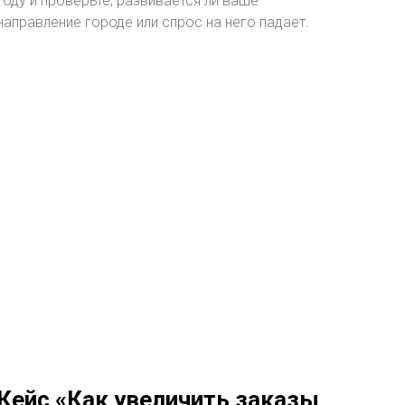
году и проверьте, развивается ли ваше
направление городе или спрос на него падает.
Кейс «Как увеличить заказы