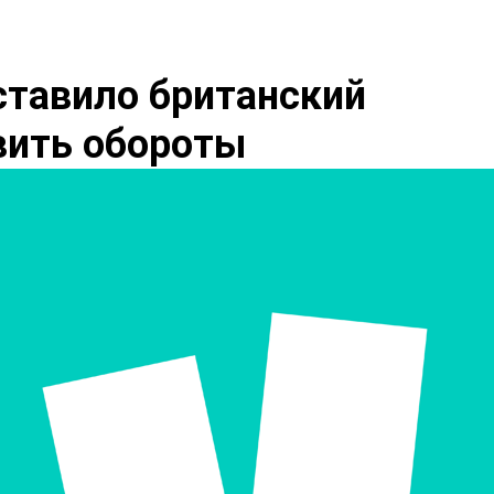
ставило британский
авить обороты